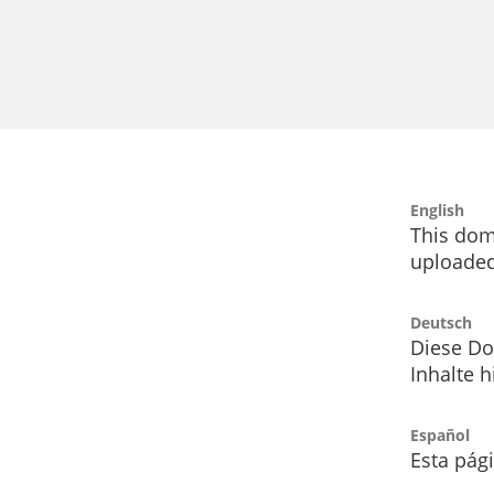
English
This dom
uploaded
Deutsch
Diese Do
Inhalte h
Español
Esta pág