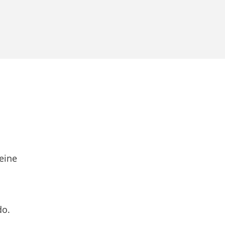
eine
do.